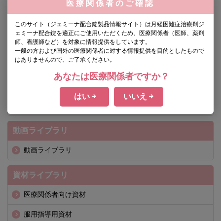
製品基本情報
医療関係者のご確認
製品情報概要
このサイト（ジェミーナ配合錠製品情報サイト）は月経困難症治療剤ジ
ェミーナ配合錠を適正にご使用いただくため、医療関係者（医師、薬剤
製品の特性
師、看護師など）を対象に情報提供をしています。
一般の方および国外の医療関係者に対する情報提供を目的としたもので
はありませんので、ご了承ください。
安全性情報
あなたは医療関係者ですか？
市販直後調査
はい
いいえ
一般使用成績調査
動画ライブラリ
動画ライブラリ
資材ライブラリ
医療関係者向け資材
服用指導用資材