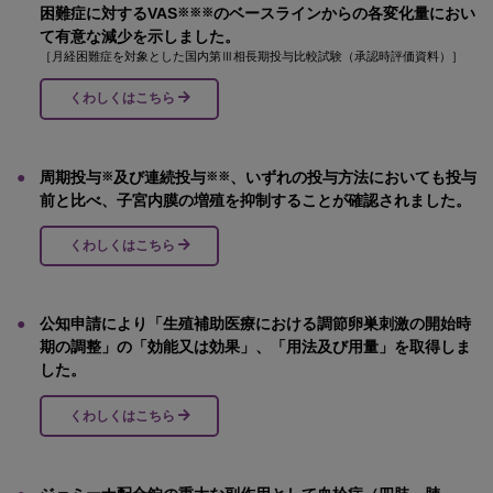
困難症に対するVAS
のベースラインからの各変化量におい
※※※
て有意な減少を示しました。
［月経困難症を対象とした国内第Ⅲ相長期投与比較試験（承認時評価資料）］
くわしくはこちら
●
周期投与
及び連続投与
、いずれの投与方法においても投与
※
※※
前と比べ、子宮内膜の増殖を抑制することが確認されました。
くわしくはこちら
●
公知申請により「生殖補助医療における調節卵巣刺激の開始時
期の調整」の「効能又は効果」、「用法及び用量」を取得しま
した。
くわしくはこちら