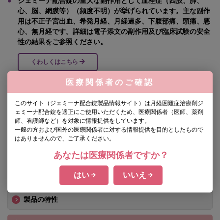
●
ジェミーナ配合錠の重大な副作用として血栓症（四肢、肺、
心、脳、網膜等）（頻度不明）が挙げられています。主な副作
用は不正子宮出血、希発月経、月経過多、下腹部痛、頭痛、悪
心、無月経です。詳細は電子添文の副作用及び臨床試験の安全
性の結果をご参照ください。
くわしくはこちら
医療関係者のご確認
※周期投与：21日投与7日休薬 ※※連続投与：77日投与7日休薬 ※※※VAS:
このサイト（ジェミーナ配合錠製品情報サイト）は月経困難症治療剤ジ
Visual Analogue Scale
ェミーナ配合錠を適正にご使用いただくため、医療関係者（医師、薬剤
師、看護師など）を対象に情報提供をしています。
一般の方および国外の医療関係者に対する情報提供を目的としたもので
はありませんので、ご了承ください。
製品情報
あなたは医療関係者ですか？
製品基本情報
はい
いいえ
製品情報概要
製品の特性