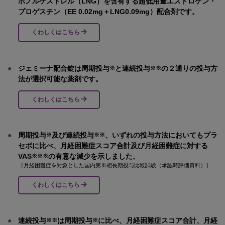
ボノルゲストレル（LNG）を含有する超低用量エストロゲン・
プロゲスチン（EE 0.02mg＋LNG0.09mg）配合剤です。
くわしくはこちら
●
ジェミーナ配合錠は周期投与
と連続投与
の２通りの投与方
※
※※
法が選択可能な薬剤です。
くわしくはこちら
●
周期投与
及び連続投与
、いずれの投与方法においてもプラ
※
※※
セボに比べ、月経困難症スコア合計及び月経困難症に対する
VAS
の有意な減少を示しました。
※※※
［月経困難症を対象とした国内第Ⅲ相長期投与比較試験（承認時評価資料）］
くわしくはこちら
●
連続投与
は周期投与
に比べ、月経困難症スコア合計、月経
※※
※